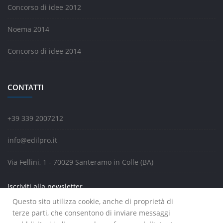
Concorso di idee 2012
Noema 2014
Concorso di idee 2014
CONTATTI
+39 339 2007212
info@edilpro.it
Via Fellini, 1 - 70029 Santeramo in Colle (BA)
Iscriviti alla newsletter
Questo sito utilizza cookie, anche di proprietà di
terze parti, che consentono di inviare messaggi