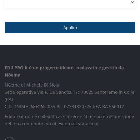
Applica
EDILPRO.it è un progetto ideato, realizzato e gestito da
Nòema
Nòema di Michele Di Noia
Sede operativa Via F. De Sanctis, 1/c 70029 Santeramo in Colle
(BA)
C.F. DNIMHL68E26F205V P.I. 07331330725 REA BA 550012
Edilpro.it non è collegato ai siti recensiti e non è responsabile
del loro contenuto e/o di eventuali variazioni