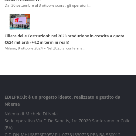
Dal 30 settembre al 3 ottobre scorsi, gli operatori...
Filiera delle Costruzioni: nel 2023 produzione in crescita a quota
€624 miliardi (+4,2 in termini reali)
Milano, 9 ottobre 2024 – Nel 2023 si conferma...
EDILPRO.it è un progetto ideato, realizzato e gestito da
Nòema
Nòema di Michele Di Noia
Sede operativa Via F. De Sanctis, 1/c 70029 Santeramo in Colle
(BA)
C.F. DNIMHL68E26F205V P.I. 07331330725 REA BA 550012