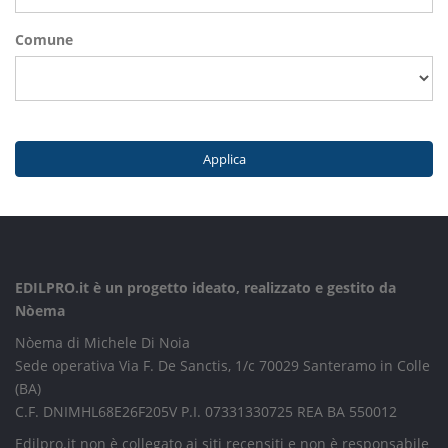
Comune
Applica
EDILPRO.it è un progetto ideato, realizzato e gestito da
Nòema
Nòema di Michele Di Noia
Sede operativa Via F. De Sanctis, 1/c 70029 Santeramo in Colle
(BA)
C.F. DNIMHL68E26F205V P.I. 07331330725 REA BA 550012
Edilpro.it non è collegato ai siti recensiti e non è responsabile