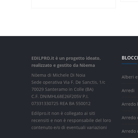
BLOCC
EDILPRO.it è un progetto ideato,
realizzato e gestito da Nòema
Nòema di Michele Di Noia
Alberi e
Sede operativa Via F. De Sanctis, 1/c
70029 Santeramo in Colle (BA)
Arredi
C.F. DNIMHL68E26F205V P.I.
07331330725 REA BA 550012
Arredo
Edilpro.it non è collegato ai siti
Arredo 
recensiti e non è responsabile del loro
contenuto e/o di eventuali variazioni
Arredo 