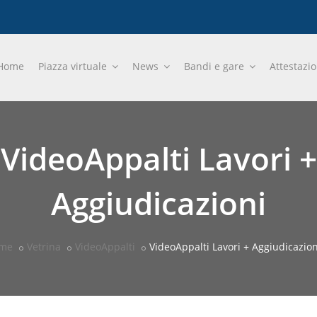
Home
Piazza virtuale
News
Bandi e gare
Attestazi
VideoAppalti Lavori +
Aggiudicazioni
me
Vetrina
VideoAppalti
VideoAppalti Lavori + Aggiudicazion