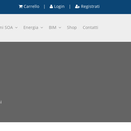
Carrello
|
Login
|
Registrati
oni SOA
Energia
BIM
Shop
Contatti
i