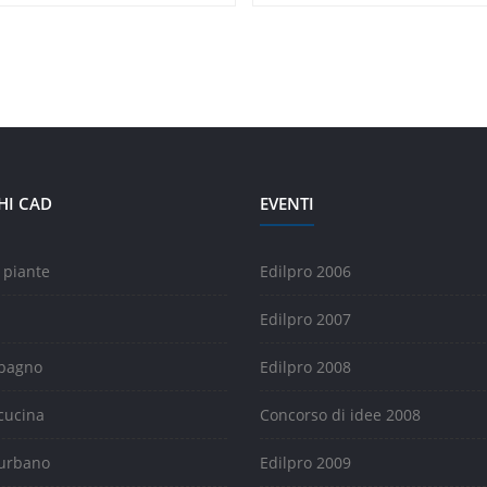
HI CAD
EVENTI
 piante
Edilpro 2006
Edilpro 2007
 bagno
Edilpro 2008
cucina
Concorso di idee 2008
urbano
Edilpro 2009