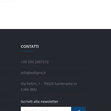
CONTATTI
+39 339 2007212
info@edilpro.it
Via Fellini, 1 - 70029 Santeramo in
Colle (BA)
Iscriviti alla newsletter