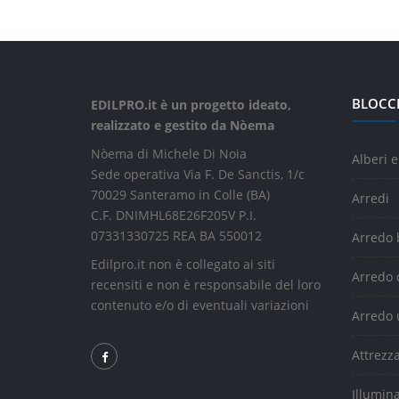
BLOCC
EDILPRO.it è un progetto ideato,
realizzato e gestito da Nòema
Nòema di Michele Di Noia
Alberi e
Sede operativa Via F. De Sanctis, 1/c
70029 Santeramo in Colle (BA)
Arredi
C.F. DNIMHL68E26F205V P.I.
07331330725 REA BA 550012
Arredo
Edilpro.it non è collegato ai siti
Arredo 
recensiti e non è responsabile del loro
contenuto e/o di eventuali variazioni
Arredo 
Attrezz
Illumin