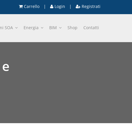
Carrello
|
Login
|
Registrati
oni SOA
Energia
BIM
Shop
Contatti
 e