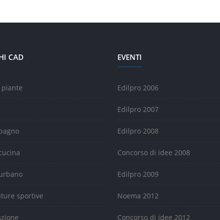
HI CAD
EVENTI
 piante
Edilpro 2006
Edilpro 2007
 bagno
Edilpro 2008
cucina
Concorso di idee 2008
urbano
Edilpro 2009
ature sportive
Noema 2012
azione
Concorso di idee 2012