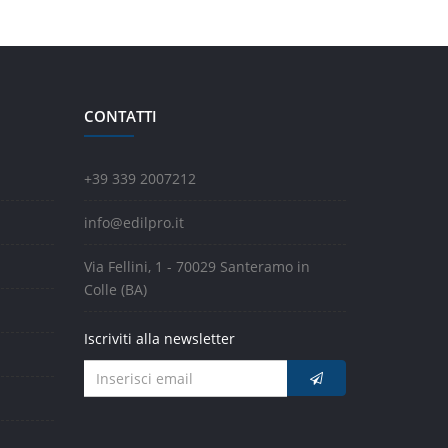
CONTATTI
+39 339 2007212
info@edilpro.it
Via Fellini, 1 - 70029 Santeramo in
Colle (BA)
Iscriviti alla newsletter