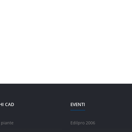
HI CAD
EVENTI
 piante
Edilpro 2006