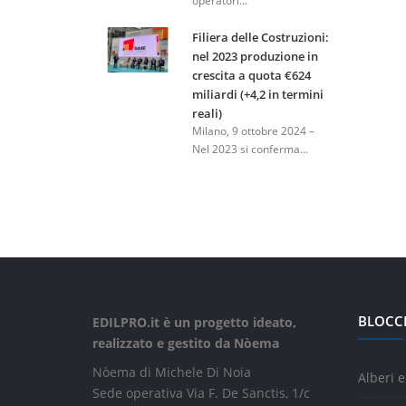
operatori...
Filiera delle Costruzioni:
nel 2023 produzione in
crescita a quota €624
miliardi (+4,2 in termini
reali)
Milano, 9 ottobre 2024 –
Nel 2023 si conferma...
BLOCC
EDILPRO.it è un progetto ideato,
realizzato e gestito da Nòema
Nòema di Michele Di Noia
Alberi e
Sede operativa Via F. De Sanctis, 1/c