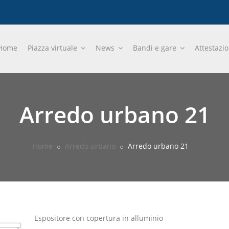
Home
Piazza virtuale
News
Bandi e gare
Attestazi
Arredo urbano 21
Home
Arredo urbano
Arredo urbano 21
Espositore con copertura in alluminio