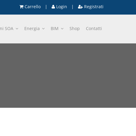
Carrello
|
Login
|
Registrati
oni SOA
Energia
BIM
Shop
Contatti