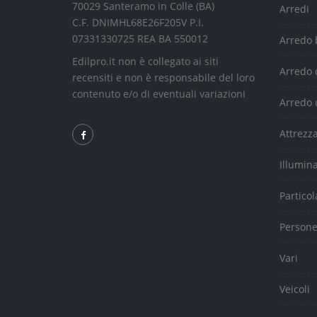
70029 Santeramo in Colle (BA)
Arredi
C.F. DNIMHL68E26F205V P.I.
07331330725 REA BA 550012
Arredo
Edilpro.it non è collegato ai siti
Arredo 
recensiti e non è responsabile del loro
contenuto e/o di eventuali variazioni
Arredo 
Attrezz
Illumin
Particol
Person
Vari
Veicoli