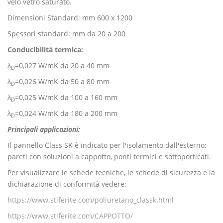
velo vetro saturato.
Dimensioni Standard: mm 600 x 1200
Spessori standard: mm da 20 a 200
Conducibilità termica:
λ
=0,027 W/mK da 20 a 40 mm
D
λ
=0,026 W/mK da 50 a 80 mm
D
λ
=0,025 W/mK da 100 a 160 mm
D
λ
=0,024 W/mK da 180 a 200 mm
D
Principali applicazioni:
Il pannello Class SK è indicato per l'isolamento dall'esterno:
pareti con soluzioni a cappotto, ponti termici e sottoporticati.
Per visualizzare le schede tecniche, le schede di sicurezza e la
dichiarazione di conformità vedere:
https://www.stiferite.com/poliuretano_classk.html
https://www.stiferite.com/CAPPOTTO/