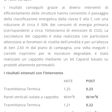
I risultati conseguiti grazie ai diversi interventi di
efficientamento delle strutture hanno consentito il passaggio
della classificazione energetica dalla classe E alla C con una
riduzione di circa il 30% dei consumi di energia primaria
(corrispondenti a circa 10/ton/anno di emissioni di CO2). La
zoccolatura del cappotto è stata realizzata con particolare
attenzione ai fenomeni di risalita dell'umidità e per un'altezza
di ben 2,50 m dal piano di campagna, una volta eseguiti i
corretti rispristini per le murature degradate, è stato
realizzato un cappotto mediante un kit Caparol basato su
prodotti altamente permeabili.
I risultati ottenuti con l'intervento
ANTE
POST
Trasmittanza Termica
1,25
0,23
2
2
Pareti verticali isolate a cappotto
W/m
K
W/m
K
Trasmittanza Termica
1,21
0,22
2
2