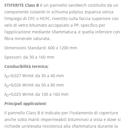
STIFERITE Class B
è un pannello sandwich costituito da un
componente isolante in schiuma polyiso, espansa senza
l’impiego di CFC o HCFC, rivestito sulla faccia superiore con
velo di vetro bitumato accoppiato a PP, specifico per
l’applicazione mediante sfiammatura, e quella inferiore con
fibra minerale saturata.
Dimensioni Standard: 600 x 1200 mm
Spessori: da 30 a 160 mm
Conducibilità termica:
λ
=0,027 W/mK da 30 a 40 mm
D
λ
=0,026 W/mK da 50 a 80 mm
D
λ
=0,025 W/mK da 100 a 160 mm
D
Principali applicazioni:
Il pannello Class B è indicato per l'isolamento di coperture
anche sotto manti impermeabili bituminosi a vista e dove si
richiede un’elevata resistenza alla sfiammatura durante la