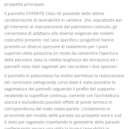
prospetto principale.
Il pannello STIFERITE Class SK possiede delle ottime
caratteristiche di lavorabilità in cantiere che, soprattutto per
gli interventi di manutenzione del patrimonio costruito, gli
consentono di adattarsi alle diverse esigenze dei sistemi
costruttivi presenti: nel caso specifico i progettisti hanno
previsto un diverso spessore di isolamento per i piani
superiori della palazzina (in modo da consentire l'apertura
delle persiane, data la ridotta larghezza dei terrazzini) ed i
pannelli sono stati sagomati per raccordare i due spessori.
Il pannello in poliuretano ha inoltre permesso la realizzazione
del cornicione sottogronda curvo dove è stata possibile la
sagomatura dei pannelli seguendo il profilo del supporto
rendendo la superficie continua, coerente con l’architettura
storica e escludendo possibili effetti di ponte termico in
corrispondenza del nodo solaio-parete. L’isolamento in
prossimità del risvolto delle paraste sui prospetti nord e sud
è stato poi sagomato rispettando le geometrie delle paraste
confermando ancora una volta la buona lavorabilità in