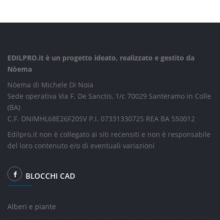
EDILPRO.it è un progetto ideato, realizzato e gestito da
Nòema
Nòema di Michele Di Noia
Sede operativa Via F. De Sanctis, 1/c 70029 Santeramo in Colle
(BA)
C.F. DNIMHL68E26F205V P.I. 07331330725 REA BA 550012
Edilpro.it non è collegato ai siti recensiti e non è responsabile
del loro contenuto e/o di eventuali variazioni
BLOCCHI CAD
Alberi e piante