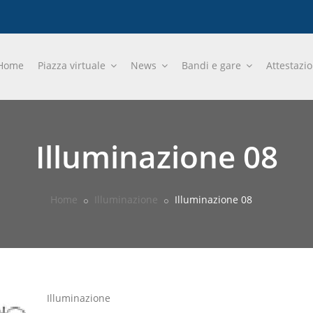
Home
Piazza virtuale
News
Bandi e gare
Attestazi
Illuminazione 08
Home
Illuminazione
Illuminazione 08
Illuminazione