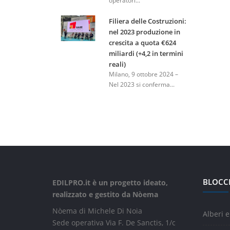
operatori...
Filiera delle Costruzioni:
nel 2023 produzione in
crescita a quota €624
miliardi (+4,2 in termini
reali)
Milano, 9 ottobre 2024 –
Nel 2023 si conferma...
BLOCC
EDILPRO.it è un progetto ideato,
realizzato e gestito da Nòema
Nòema di Michele Di Noia
Alberi e
Sede operativa Via F. De Sanctis, 1/c