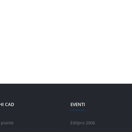
HI CAD
EVENTI
 piante
Edilpro 2006