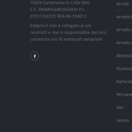
70029 Santeramo in Colle (BA)
Arredi
C.F. DNIMHL68E26F205V P.I.
07331330725 REA BA 550012
Arredo
Edilpro.it non è collegato ai siti
Arredo 
recensiti e non è responsabile del loro
contenuto e/o di eventuali variazioni
Arredo 
Attrezz
Illumin
Particol
Person
Vari
Veicoli