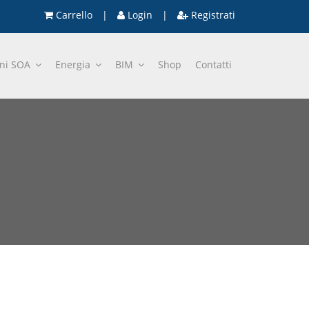
Carrello
|
Login
|
Registrati
oni SOA
Energia
BIM
Shop
Contatti