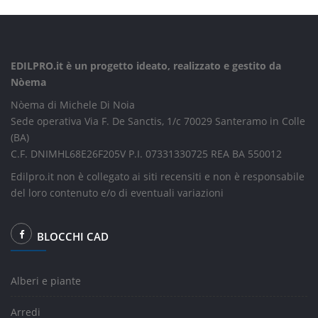
EDILPRO.it è un progetto ideato, realizzato e gestito da
Nòema
Nòema di Michele Di Noia
Sede operativa Via F. De Sanctis, 1/c 70029 Santeramo in Colle
(BA)
C.F. DNIMHL68E26F205V P.I. 07331330725 REA BA 550012
Edilpro.it non è collegato ai siti recensiti e non è responsabile
del loro contenuto e/o di eventuali variazioni
BLOCCHI CAD
Alberi e piante
Arredi