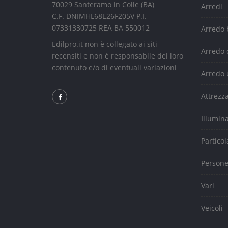
70029 Santeramo in Colle (BA)
Arredi
C.F. DNIMHL68E26F205V P.I.
07331330725 REA BA 550012
Arredo
Edilpro.it non è collegato ai siti
Arredo 
recensiti e non è responsabile del loro
contenuto e/o di eventuali variazioni
Arredo 
Attrezz
Illumin
Particol
Person
Vari
Veicoli