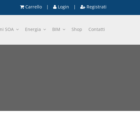
Carrello
|
Login
|
Registrati
oni SOA
Energia
BIM
Shop
Contatti