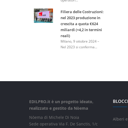
operatori...
Filiera delle Costruzioni:
nel 2023 produzione in
crescita a quota €624
miliardi (+4,2 in termini
reali)
Milano, 9 ottobre 2024 –
Nel 2023 si conferma...
BLOCC
EDILPRO.it è un progetto ideato,
realizzato e gestito da Nòema
Nòema di Michele Di Noia
Alberi e
Sede operativa Via F. De Sanctis, 1/c