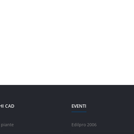
HI CAD
EVENTI
 piante
Edilpro 2006