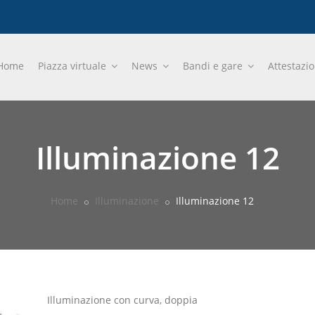
Home
Piazza virtuale
News
Bandi e gare
Attestazi
Illuminazione 12
Home
Illuminazione
Illuminazione 12
Illuminazione con curva, doppia