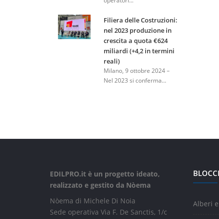
operatori...
Filiera delle Costruzioni:
nel 2023 produzione in
crescita a quota €624
miliardi (+4,2 in termini
reali)
Milano, 9 ottobre 2024 –
Nel 2023 si conferma...
BLOCC
EDILPRO.it è un progetto ideato,
realizzato e gestito da Nòema
Nòema di Michele Di Noia
Alberi e
Sede operativa Via F. De Sanctis, 1/c