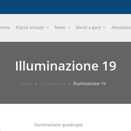
Home
Piazza virtuale
News
Bandi e gare
Attestazi
Illuminazione 19
Home
Illuminazione
Illuminazione 19
Illuminazione quadrupla