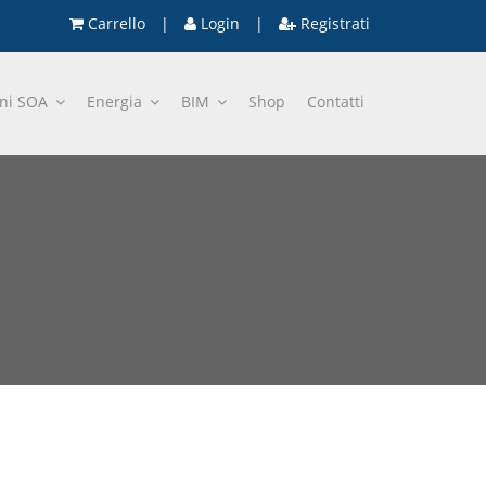
Carrello
|
Login
|
Registrati
oni SOA
Energia
BIM
Shop
Contatti