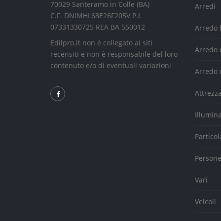
70029 Santeramo in Colle (BA)
Arredi
C.F. DNIMHL68E26F205V P.I.
07331330725 REA BA 550012
Arredo
Edilpro.it non è collegato ai siti
Arredo 
recensiti e non è responsabile del loro
contenuto e/o di eventuali variazioni
Arredo 
Attrezz
Illumin
Particol
Person
Vari
Veicoli