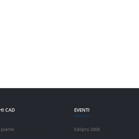
HI CAD
EVENTI
 piante
Edilpro 2006