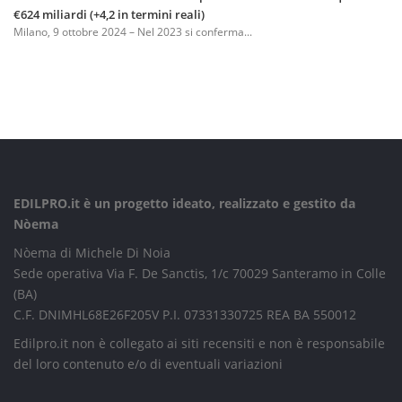
€624 miliardi (+4,2 in termini reali)
Milano, 9 ottobre 2024 – Nel 2023 si conferma...
EDILPRO.it è un progetto ideato, realizzato e gestito da
Nòema
Nòema di Michele Di Noia
Sede operativa Via F. De Sanctis, 1/c 70029 Santeramo in Colle
(BA)
C.F. DNIMHL68E26F205V P.I. 07331330725 REA BA 550012
Edilpro.it non è collegato ai siti recensiti e non è responsabile
del loro contenuto e/o di eventuali variazioni