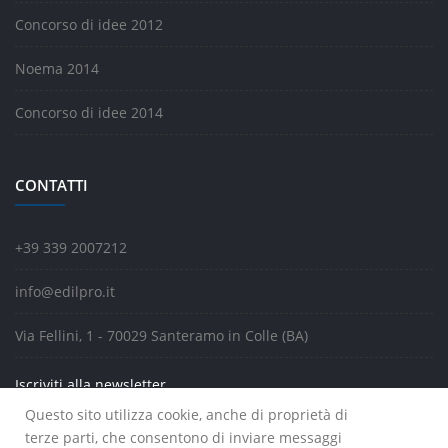
Concorso di idee 2012
Noema 2014
Concorso di idee 2014
CONTATTI
+39 339 2007212
info@edilpro.it
Via Fellini, 1 - 70029 Santeramo in Colle (BA)
Iscriviti alla newsletter
Questo sito utilizza cookie, anche di proprietà di
terze parti, che consentono di inviare messaggi