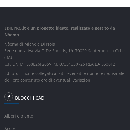
EDILPRO.it è un progetto ideato, realizzato e gestito da
Nòema
Nòema di Michele Di Noia
Sede operativa Via F. De Sanctis, 1/c 70029 Santeramo in Colle
(BA)
C.F. DNIMHL68E26F205V P.I. 07331330725 REA BA 550012
Edilpro.it non è collegato ai siti recensiti e non è responsabile
del loro contenuto e/o di eventuali variazioni
BLOCCHI CAD
Alberi e piante
Arredi