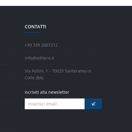
CONTATTI
+39 339 2007212
info@edilpro.it
Via Fellini, 1 - 70029 Santeramo in
Colle (BA)
Iscriviti alla newsletter