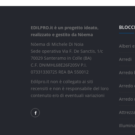
BLOCC
EDILPRO.it è un progetto ideato,
realizzato e gestito da Nòema
Nòema di Michele Di Noia
Alberi e
Sede operativa Via F. De Sanctis, 1/c
70029 Santeramo in Colle (BA)
Arredi
C.F. DNIMHL68E26F205V P.I.
07331330725 REA BA 550012
Arredo
Edilpro.it non è collegato ai siti
Arredo 
recensiti e non è responsabile del loro
contenuto e/o di eventuali variazioni
Arredo 
Attrezz
Illumin