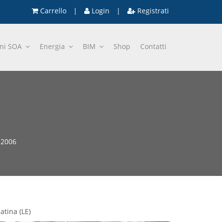
Carrello
|
Login
|
Registrati
oni SOA
Energia
BIM
Shop
Contatti
 2006
atina (LE)