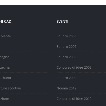
HI CAD
EVENTI
 piante
Edilpro 2006
Edilpro 2007
 bagno
Edilpro 2008
cucina
Concorso di idee 2008
urbano
Edilpro 2009
ature sportive
Noema 2012
azione
Concorso di idee 2012