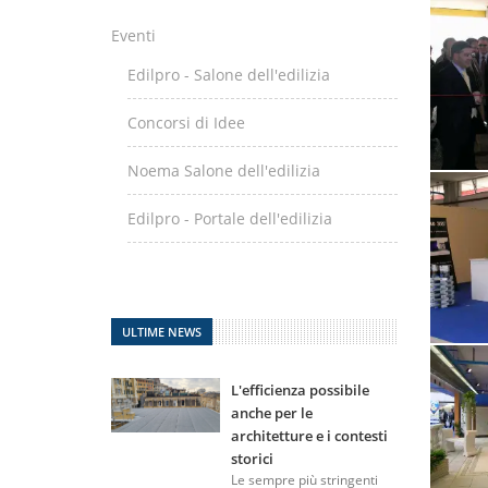
Eventi
Edilpro - Salone dell'edilizia
Concorsi di Idee
Noema Salone dell'edilizia
Edilpro - Portale dell'edilizia
ULTIME NEWS
L'efficienza possibile
anche per le
architetture e i contesti
storici
Le sempre più stringenti