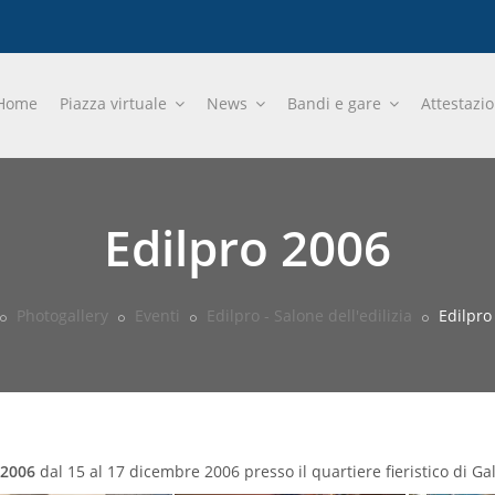
Home
Piazza virtuale
News
Bandi e gare
Attestazi
Edilpro 2006
Photogallery
Eventi
Edilpro - Salone dell'edilizia
Edilpro
 2006
dal 15 al 17 dicembre 2006 presso il quartiere fieristico di Gal