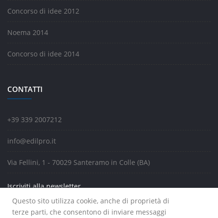
Concorso di idee 2012
Noema 2014
Concorso di idee 2014
CONTATTI
+39 339 2007212
info@edilpro.it
Via Fellini, 1 - 70029 Santeramo in Colle (BA)
Iscriviti alla newsletter
Questo sito utilizza cookie, anche di proprietà di
terze parti, che consentono di inviare messaggi