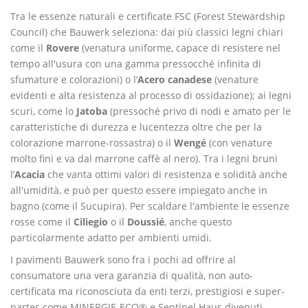
Tra le essenze naturali e certificate FSC (Forest Stewardship
Council) che Bauwerk seleziona: dai più classici legni chiari
come il
Rovere
(venatura uniforme, capace di resistere nel
tempo all'usura con una gamma pressocché infinita di
sfumature e colorazioni) o l’
Acero canadese
(venature
evidenti e alta resistenza al processo di ossidazione); ai legni
scuri, come lo
Jatoba
(pressoché privo di nodi e amato per le
caratteristiche di durezza e lucentezza oltre che per la
colorazione marrone-rossastra) o il
Wengé
(con venature
molto fini e va dal marrone caffè al nero). Tra i legni bruni
l’
Acacia
che vanta ottimi valori di resistenza e solidità anche
all'umidità, e può per questo essere impiegato anche in
bagno (come il Sucupira). Per scaldare l'ambiente le essenze
rosse come il
Ciliegio
o il
Doussié
, anche questo
particolarmente adatto per ambienti umidi.
I pavimenti Bauwerk sono fra i pochi ad offrire al
consumatore una vera garanzia di qualità, non auto-
certificata ma riconosciuta da enti terzi, prestigiosi e super-
partes come MINERGIE-ECO® e Sentinel Haus divenuti