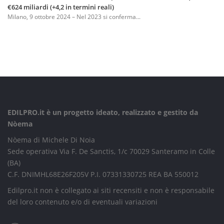
€624 miliardi (+4,2 in termini reali)
Milano, 9 ottobre 2024 – Nel 2023 si conferma...
EDILPRO.it è un progetto ideato, realizzato e gestito da
Nòema
Nòema di Michele Di Noia
Sede operativa Via F. De Sanctis, 1/c 70029 Santeramo in Colle
(BA)
C.F. DNIMHL68E26F205V P.I. 07331330725 REA BA 550012
Edilpro.it non è collegato ai siti recensiti e non è responsabile
del loro contenuto e/o di eventuali variazioni