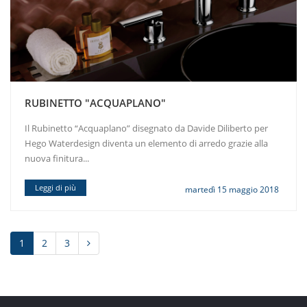
RUBINETTO "ACQUAPLANO"
Il Rubinetto “Acquaplano” disegnato da Davide Diliberto per
Hego Waterdesign diventa un elemento di arredo grazie alla
nuova finitura...
Leggi di più
martedì 15 maggio 2018
1
2
3