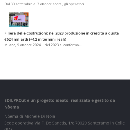
Dal 30 settembre al 3 ottobre scorsi, gli operatori...
Filiera delle Costruzioni: nel 2023 produzione in crescita a quota
€624 miliardi (+4,2 in termini reali)
Milano, 9 ottobre 2024 – Nel 2023 si conferma...
EDILPRO.it è un progetto ideato, realizzato e gestito da
Nòema
Nòema di Michele Di Noia
Sede operativa Via F. De Sanctis, 1/c 70029 Santeramo in Colle
(BA)