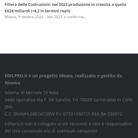
Filiera delle Costruzioni: nel 2023 produzione in crescita a quota
€624 miliardi (+4,2 in termini reali)
Milano, 9 ottobre 2024 – Nel 2023 si conferma...
EDILPRO.it è un progetto ideato, realizzato e gestito da
Nòema
Nòema di Michele Di Noia
Sede operativa Via F. De Sanctis, 1/c 70029 Santeramo in Colle
(BA)
C.F. DNIMHL68E26F205V P.I. 07331330725 REA BA 550012
Edilpro.it non è collegato ai siti recensiti e non è responsabile
del loro contenuto e/o di eventuali variazioni