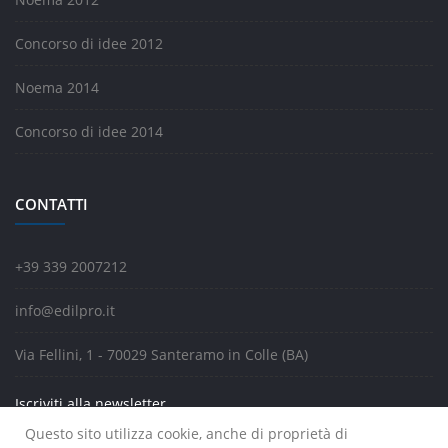
Concorso di idee 2012
Noema 2014
Concorso di idee 2014
CONTATTI
+39 339 2007212
info@edilpro.it
Via Fellini, 1 - 70029 Santeramo in Colle (BA)
Iscriviti alla newsletter
Questo sito utilizza cookie, anche di proprietà di