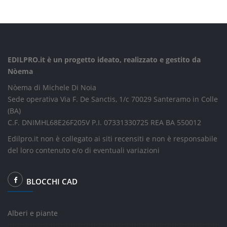
EDILPRO.it è un progetto ideato, realizzato e gestito da
Nòema
Nòema di Michele Di Noia
Sede operativa Via F. De Sanctis, 1/c 70029 Santeramo in Colle
(BA)
C.F. DNIMHL68E26F205V P.I. 07331330725 REA BA 550012
Edilpro.it non è collegato ai siti recensiti e non è responsabile
del loro contenuto e/o di eventuali variazioni
BLOCCHI CAD
Alberi e piante