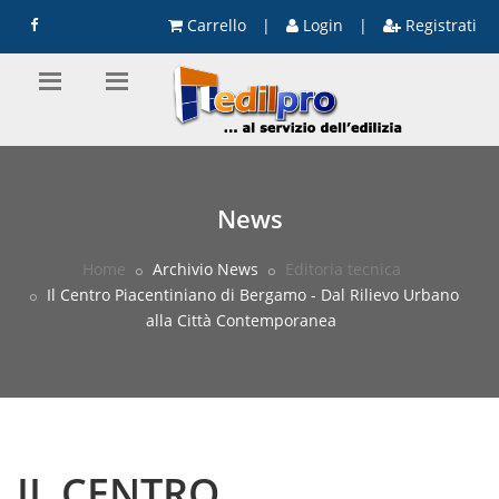
Carrello
|
Login
|
Registrati
News
Home
Archivio News
Editoria tecnica
Il Centro Piacentiniano di Bergamo - Dal Rilievo Urbano
alla Città Contemporanea
IL CENTRO