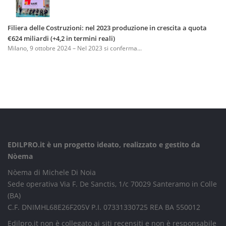
Filiera delle Costruzioni: nel 2023 produzione in crescita a quota
€624 miliardi (+4,2 in termini reali)
Milano, 9 ottobre 2024 – Nel 2023 si conferma...
EDILPRO.it è un progetto ideato, realizzato e gestito da
Nòema
Nòema di Michele Di Noia
Sede operativa Via F. De Sanctis, 1/c 70029 Santeramo in Colle
(BA)
C.F. DNIMHL68E26F205V P.I. 07331330725 REA BA 550012
Edilpro.it non è collegato ai siti recensiti e non è responsabile