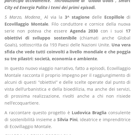
partecipa attivamente. Introduzione ai “Global Goals”, Smart
City ed Energia Pulita i temi dei primi episodi.
5 Marzo, Modena
_ Al via la
3^ stagione
delle
Ecopillole
di
Ecovillaggio Montale
. Filo conduttore e cornice della nuova
serie non poteva che essere
Agenda 2030
con i suoi
17
obiettivi di sviluppo sostenibile
(chiamati anche Global
Goals), sottoscritta da 193 Paesi delle Nazioni Unite.
Una vera
sfida che vede tutti coinvolti a livello mondiale e che poggia
su tre pilastri: società, economia e ambiente
.
In questo nuovo viaggio narrativo, fatto a episodi, Ecovillaggio
Montale racconta il proprio impegno per il raggiungimento di
alcuni di questi “obiettivi” e delle scelte operate dal punto di
vista dell’urbanistica e della bioedilizia, ma anche dei servizi,
di prossima realizzazione, rivolti anche a chi non risiede
nell’ecoquartiere.
A raccontare questo progetto è
Ludovica Braglia
consulente
di sostenibilità insieme a
Silvia Pini
, ideatrice e imprenditrice
di Ecovillaggio Montale.