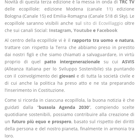
Novità di questa terza edizione è la messa in onda di
TRC TV
delle ecopillole: edizione Modena (canale 11) edizione
Bologna (Canale 15) ed Emilia-Romagna (Canale 518 di Sky). Le
ecopillole saranno visibili anche sul
sito di Ecovillaggio
oltre
che sui canali Social:
Instagram
,
Youtube
e
Facebook
Al centro della ecopillole vi è il
rapporto tra uomo e natura
,
trattare con rispetto la Terra che abbiamo preso in prestito
dai nostri figli e che siamo chiamati a salvaguardare, in virtù
proprio di quel
patto intergenerazionale
su cui
ASVIS
(Alleanza Italiana per lo Sviluppo Sostenibile) sta puntando
con il coinvolgimento dei
giovani
e di tutta la società civile e
di cui anche la politica ha preso atto e ne sta preparando
l’inserimento in Costituzione.
Come si ricorda in ciascuna ecopillola, la buona notizia è che
guidati dalla “
bussola Agenda 2030
”, compiendo scelte
quotidiane sostenibili, possiamo contribuire alla creazione di
un
futuro più equo e prospero
, basato sul rispetto dei diritti
della persona e del nostro pianeta, finalmente in armonia tra
loro.