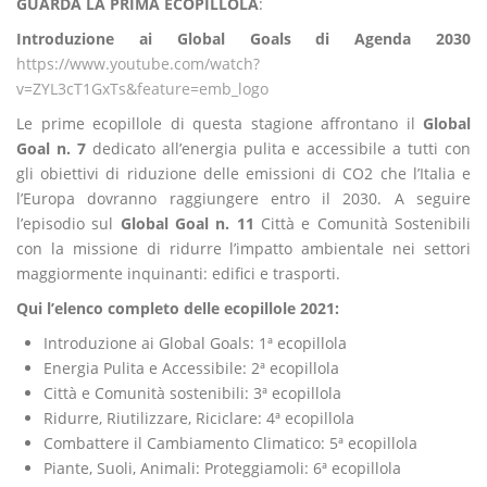
GUARDA LA PRIMA ECOPILLOLA
:
Introduzione ai Global Goals di Agenda 2030
https://www.youtube.com/watch?
v=ZYL3cT1GxTs&feature=emb_logo
Le prime ecopillole di questa stagione affrontano il
Global
Goal n. 7
dedicato all’energia pulita e accessibile a tutti con
gli obiettivi di riduzione delle emissioni di CO2 che l’Italia e
l’Europa dovranno raggiungere entro il 2030. A seguire
l’episodio sul
Global Goal n. 11
Città e Comunità Sostenibili
con la missione di ridurre l’impatto ambientale nei settori
maggiormente inquinanti: edifici e trasporti.
Qui l’elenco completo delle ecopillole 2021:
Introduzione ai Global Goals: 1ª ecopillola
Energia Pulita e Accessibile: 2ª ecopillola
Città e Comunità sostenibili: 3ª ecopillola
Ridurre, Riutilizzare, Riciclare: 4ª ecopillola
Combattere il Cambiamento Climatico: 5ª ecopillola
Piante, Suoli, Animali: Proteggiamoli: 6ª ecopillola