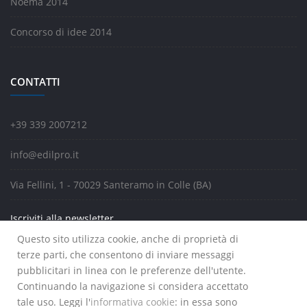
Noema 2014
Concorso di idee 2014
CONTATTI
+39 339 2007212
info@edilpro.it
Via Fellini, 1 - 70029 Santeramo in Colle (BA)
Iscriviti alla newsletter
Questo sito utilizza cookie, anche di proprietà di
terze parti, che consentono di inviare messaggi
pubblicitari in linea con le preferenze dell'utente.
Continuando la navigazione si considera accettato
tale uso. Leggi l'
informativa cookie
: in essa sono