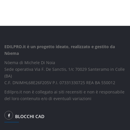
EDILPRO.it è un progetto ideato, realizzato e gestito da
Nòema
Nòema di Michele Di Noia
Sede operativa Via F. De Sanctis, 1/c 70029 Santeramo in Colle
(BA)
C.F. DNIMHL68E26F205V P.I. 07331330725 REA BA 550012
Edilpro.it non è collegato ai siti recensiti e non è responsabile
del loro contenuto e/o di eventuali variazioni
BLOCCHI CAD