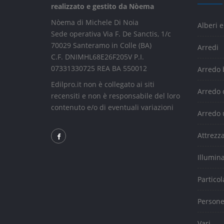
realizzato e gestito da Nòema
Nòema di Michele Di Noia
Alberi e
Sede operativa Via F. De Sanctis, 1/c
70029 Santeramo in Colle (BA)
Arredi
C.F. DNIMHL68E26F205V P.I.
07331330725 REA BA 550012
Arredo
Edilpro.it non è collegato ai siti
Arredo 
recensiti e non è responsabile del loro
contenuto e/o di eventuali variazioni
Arredo 
Attrezz
Illumin
Particol
Person
Vari