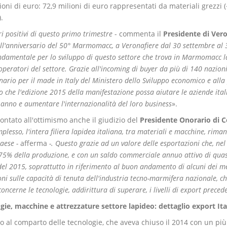
ioni di euro: 72,9 milioni di euro rappresentati da materiali grezzi (
.
i positivi di questo primo trimestre
- commenta il
Presidente di Vero
all'anniversario del 50° Marmomacc, a Veronafiere dal 30 settembre al 3 
ndamentale per lo sviluppo di questo settore che trova in Marmomacc l
i operatori del settore. Grazie all'incoming di buyer da più di 140 nazion
nario per il made in Italy del Ministero dello Sviluppo economico e al
 che l'edizione 2015 della manifestazione possa aiutare le aziende ital
o anno e aumentare l'internazionalità del loro business
».
ontato all'ottimismo anche il giudizio del
Presidente Onorario di
plesso, l'intera filiera lapidea italiana, tra materiali e macchine, riman
aese -
afferma
-. Questo grazie ad un valore delle esportazioni che, nel 
 75% della produzione, e con un saldo commerciale annuo attivo di quas
del 2015, soprattutto in riferimento al buon andamento di alcuni dei merc
oni sulle capacità di tenuta dell'industria tecno-marmifera nazionale, c
oncerne le tecnologie, addirittura di superare, i livelli di export preced
gie, macchine e attrezzature settore lapideo: dettaglio export Ita
o al comparto delle tecnologie, che aveva chiuso il 2014 con un più