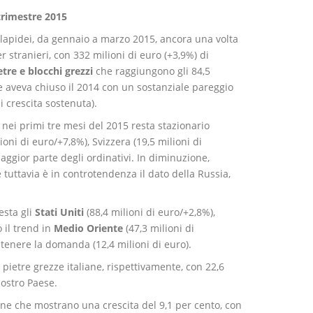
 trimestre 2015
li lapidei, da gennaio a marzo 2015, ancora una volta
 stranieri, con 332 milioni di euro (+3,9%) di
etre e blocchi grezzi
che raggiungono gli 84,5
che aveva chiuso il 2014 con un sostanziale pareggio
 crescita sostenuta).
, nei primi tre mesi del 2015 resta stazionario
oni di euro/+7,8%), Svizzera (19,5 milioni di
ggior parte degli ordinativi. In diminuzione,
e tuttavia è in controtendenza il dato della Russia,
esta gli
Stati Uniti
(88,4 milioni di euro/+2,8%),
 il trend in
Medio Oriente
(47,3 milioni di
stenere la domanda (12,4 milioni di euro).
 pietre grezze italiane, rispettivamente, con 22,6
nostro Paese.
liane che mostrano una crescita del 9,1 per cento, con