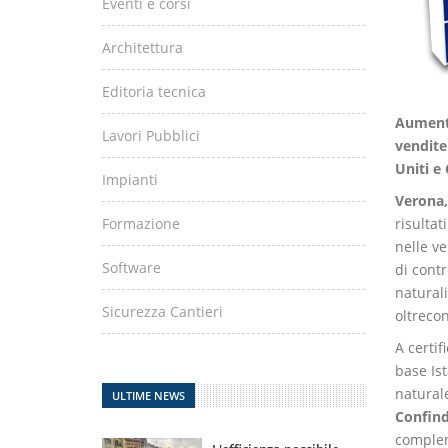
Eventi e corsi
Architettura
Editoria tecnica
Aumento
Lavori Pubblici
vendite 
Uniti e
Impianti
Verona, 
risultat
Formazione
nelle ve
Software
di contr
naturali
Sicurezza Cantieri
oltrecon
A certif
base Ist
naturale
ULTIME NEWS
Confin
complem