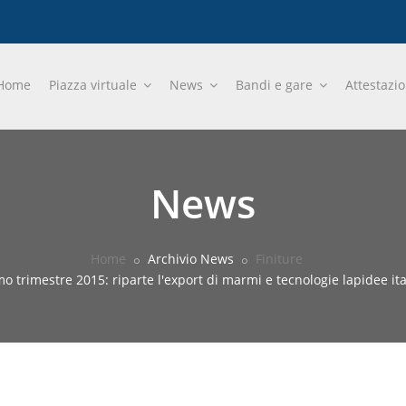
Home
Piazza virtuale
News
Bandi e gare
Attestazi
News
Home
Archivio News
Finiture
o trimestre 2015: riparte l'export di marmi e tecnologie lapidee ita