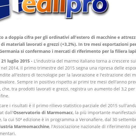
 a doppia cifra per gli ordinativi all'estero di macchine e attrez
di materiali lavorati e grezzi (+3,2%). In tre mesi esportazioni per
 Germania si confermano i mercati di riferimento per la filiera lap
21 luglio 2015 -
L'industria del marmo italiano torna a crescere su
i nel 2014, il primo trimestre del 2015 segna una ripresa delle espor
ndite all'estero di tecnologie per la lavorazione e l'estrazione dei 
ovalore. Sempre in positivo rispetto ai primi tre mesi dell'anno pre
, che, tra prodotti lavorati e grezzi, registra un aumento del 3,2 per
fine.
icare i risultati è il primo rilievo statistico parziale del 2015 sull
at dall'
Osservatorio di Marmomacc
, la più importante manifestazio
, la cui 50ª edizione è in programma a Veronafiere, dal 30 settembr
dustria Marmomacchine
, l'Associazione nazionale di riferimento p
entari.