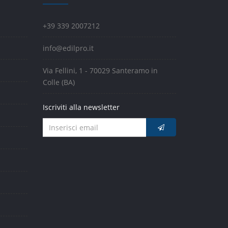
+39 339 2007212
info@edilpro.it
Via Fellini, 1 - 70029 Santeramo in
Colle (BA)
Iscriviti alla newsletter