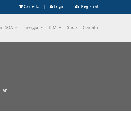
Carrello
|
Login
|
Registrati
oni SOA
Energia
BIM
Shop
Contatti
liani