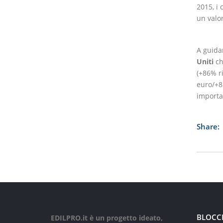
2015, i 
un valor
A guida
Uniti
ch
(+86% r
euro/+8
importa
Share:
BLOCC
EDILPRO.it è un progetto ideato,