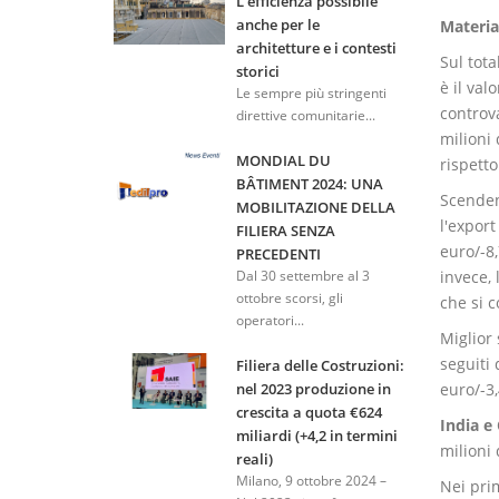
L'efficienza possibile
anche per le
Material
architetture e i contesti
Sul tota
storici
è il val
Le sempre più stringenti
controva
direttive comunitarie...
milioni 
MONDIAL DU
rispetto
BÂTIMENT 2024: UNA
Scenden
MOBILITAZIONE DELLA
l'export 
FILIERA SENZA
euro/-8,
PRECEDENTI
invece, 
Dal 30 settembre al 3
ottobre scorsi, gli
che si c
operatori...
Miglior
seguiti 
Filiera delle Costruzioni:
euro/-3,
nel 2023 produzione in
crescita a quota €624
India e
miliardi (+4,2 in termini
milioni 
reali)
Milano, 9 ottobre 2024 –
Nei pri