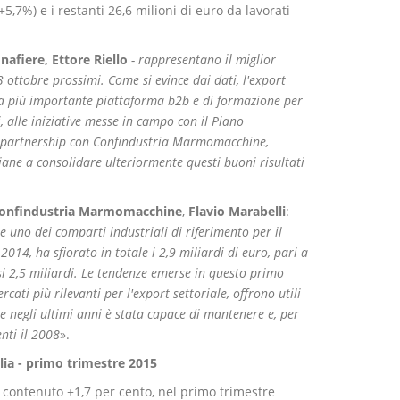
+5,7%) e i restanti 26,6 milioni di euro da lavorati
nafiere, Ettore Riello
- rappresentano il miglior
ottobre prossimi. Come si evince dai dati, l'export
a più importante piattaforma b2b e di formazione per
i, alle iniziative messe in campo con il Piano
la partnership con Confindustria Marmomacchine,
iane a consolidare ulteriormente questi buoni risultati
 Confindustria Marmomacchine
,
Flavio Marabelli
:
e uno dei comparti industriali di riferimento per il
2014, ha sfiorato in totale i 2,9 miliardi di euro, pari a
i 2,5 miliardi. Le tendenze emerse in questo primo
ati più rilevanti per l'export settoriale, offrono utili
he negli ultimi anni è stata capace di mantenere e, per
enti il 2008
».
lia - primo trimestre 2015
 contenuto +1,7 per cento, nel primo trimestre