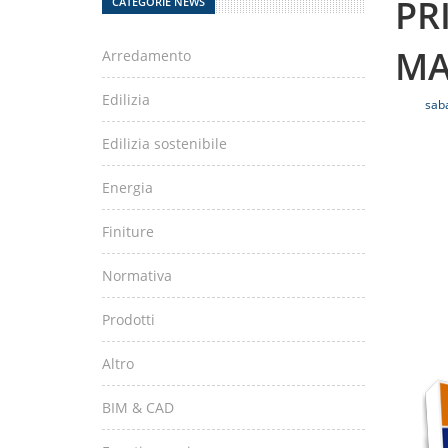
PR
CATEGORIE NEWS
MA
Arredamento
Edilizia
saba
Edilizia sostenibile
Energia
Finiture
Normativa
Prodotti
Altro
BIM & CAD