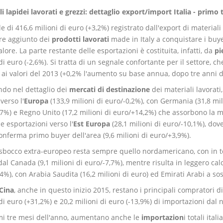
i lapidei lavorati e grezzi: dettaglio export/import Italia - primo
le di 416,6 milioni di euro (+3,2%) registrato dall'export di materia
ore aggiunto dei
prodotti lavorati
made in Italy a conquistare i buyer
lore. La parte restante delle esportazioni è costituita, infatti, da
pi
di euro (-2,6%). Si tratta di un segnale confortante per il settore, 
 ai valori del 2013 (+0,2% l'aumento su base annua, dopo tre anni di
do nel dettaglio dei
mercati di destinazione
dei materiali lavorati
verso l'
Europa
(133,9 milioni di euro/-0,2%), con Germania (31,8 mili
7%) e Regno Unito (17,2 milioni di euro/+14,2%) che assorbono la ma
le esportazioni verso l'
Est Europa
(28,1 milioni di euro/-10,1%), dov
onferma primo buyer dell'area (9,6 milioni di euro/+3,9%).
 sbocco extra-europeo resta sempre quello nordamericano, con in t
dal Canada (9,1 milioni di euro/-7,7%), mentre risulta in leggero calo
4%), con Arabia Saudita (16,2 milioni di euro) ed Emirati Arabi a so
 Cina
, anche in questo inizio 2015, restano i principali compratori di
di euro (+31,2%) e 20,2 milioni di euro (-13,9%) di importazioni dal 
mi tre mesi dell'anno, aumentano anche le
importazion
i totali ita