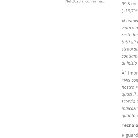
Nel 2023 si conferma...
99,5 mil
(+19,7%)
«
I numer
viatico 
resta fo
tutti gl
straordi
contiamo
di inizi
Ãˆ impr
«
Nel com
nostro P
quasi il
scorcio 
indicazi
quanto c
Tecnolo
Riguard