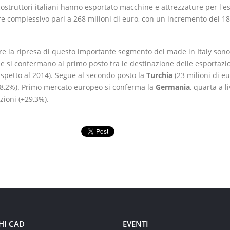
costruttori italiani hanno esportato macchine e attrezzature per l'es
e complessivo pari a 268 milioni di euro, con un incremento del 18,
re la ripresa di questo importante segmento del made in Italy sono 
e si confermano al primo posto tra le destinazione delle esportazioni
ispetto al 2014). Segue al secondo posto la
Turchia
(23 milioni di eu
8,2%). Primo mercato europeo si conferma la
Germania
, quarta a l
zioni (+29,3%).
HI CAD
EVENTI